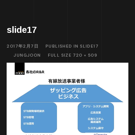
slide17
2017年2月7日
PUBLISHED IN
SLIDE17
JUNGJOON
FULL SIZE 720 × 509