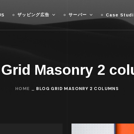
ザッピング広告
サーバー
US
Case Stud
 Grid Masonry 2 co
HOME
BLOG GRID MASONRY 2 COLUMNS