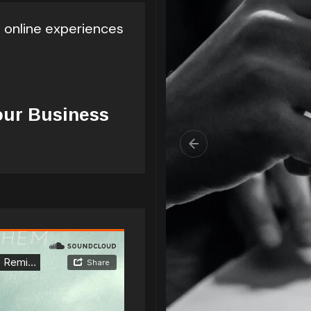
l online experiences
our Business