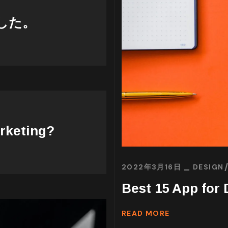
した。
rketing?
2022年3月16日
DESIGN
Best 15 App for 
READ MORE