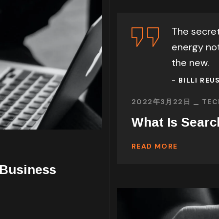
The secret
energy not
the new.
- BILLI REU
2022年3月22日
TEC
What Is Searc
READ MORE
 Business